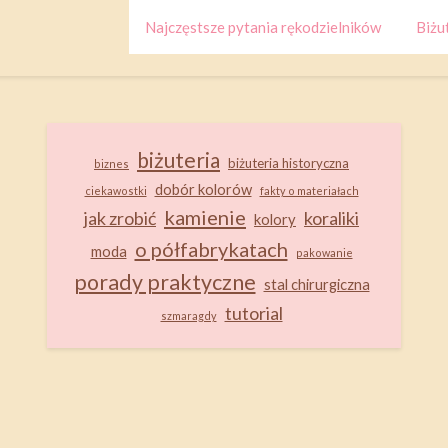
Najczęstsze pytania rękodzielników
Biżut
biżuteria
biżuteria historyczna
biznes
dobór kolorów
ciekawostki
fakty o materiałach
kamienie
jak zrobić
koraliki
kolory
o półfabrykatach
moda
pakowanie
porady praktyczne
stal chirurgiczna
tutorial
szmaragdy